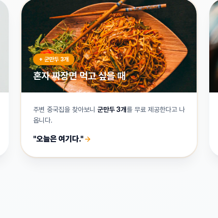
+ 군만두 3개
혼자 짜장면 먹고 싶을 때
주변 중국집을 찾아보니
군만두 3개
를 무료 제공한다고 나
옵니다.
"오늘은 여기다."